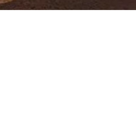
EZD:
ODJEZD:
...
Kontaktní
JMÉNO A PŘÍJMENÍ
(*
 605 699
E-MAIL
(*)
TELEFON
(*)