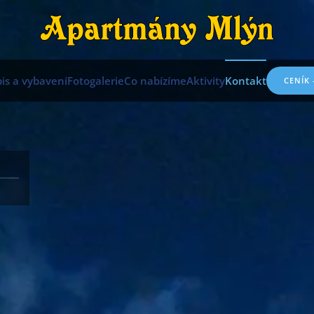
is a vybavení
Fotogalerie
Co nabízíme
Aktivity
Kontakt
CENÍK 