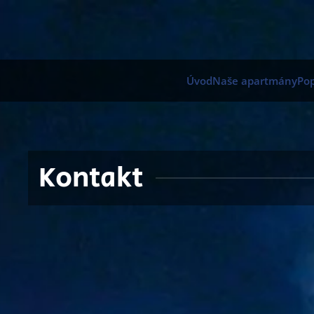
Přejít na hlavní obsah
Úvod
Naše apartmány
Pop
Kontakt