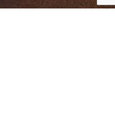
...
ZJISTIT
 formulář
)