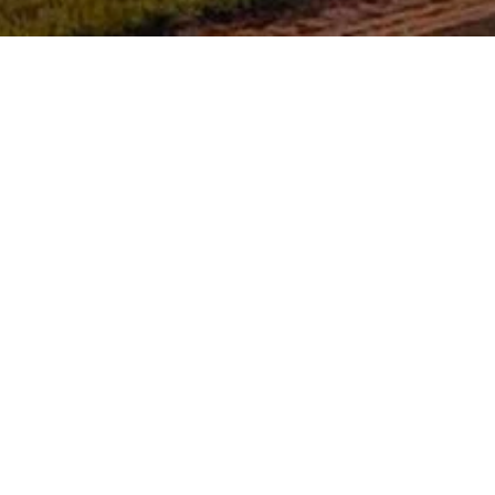
Cena a volné termíny
PŘÍJ
Kontaktujte nás
Volejte:
+420 602 957 568
,
+420 606
Pište:
info@apartmany-mlyn.cz