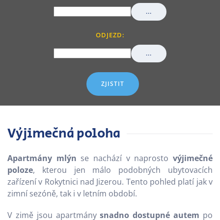
...
ODJEZD:
...
ZJISTIT
Výjimečná poloha
Apartmány mlýn
se nachází v naprosto
výjimečné
poloze
, kterou jen málo podobných ubytovacích
zařízení v Rokytnici nad Jizerou. Tento pohled platí jak v
zimní sezóně, tak i v letním období.
V zimě jsou apartmány
snadno dostupné autem
po