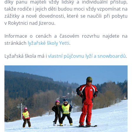
díky panu majiteli vždy lidský a individuální přístup,
takže rodiče i jejich děti budou moci vždy vzpomínat na
zážitky a nové dovednosti, které se naučili při pobytu
v Rokytnici nad Jizerou.
Informace o cenách a časovém rozvrhu najdete na
stránkách
lyžařské školy Yetti
.
Lyžařská škola má i
vlastní půjčovnu lyží a snowboardů
.