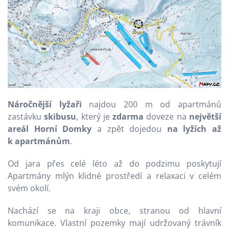
Náročnější lyžaři
najdou 200 m od apartmánů
zastávku
skibusu
, který je
zdarma
doveze na
největší
areál Horní Domky
a zpět dojedou
na lyžích až
k apartmánům
.
Od jara přes celé léto až do podzimu poskytují
Apartmány mlýn klidné prostředí a relaxaci v celém
svém okolí.
Nachází se na kraji obce, stranou od hlavní
komunikace. Vlastní pozemky mají udržovaný trávník